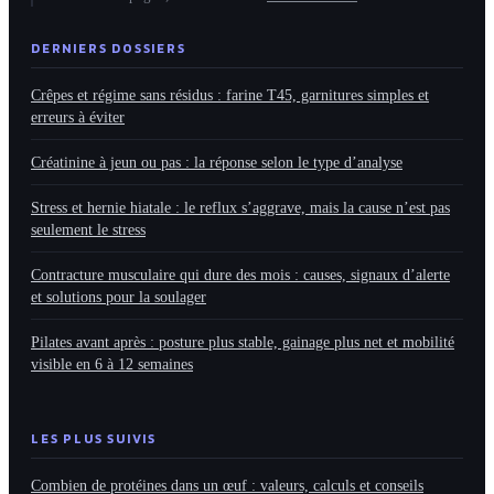
DERNIERS DOSSIERS
Crêpes et régime sans résidus : farine T45, garnitures simples et
erreurs à éviter
Créatinine à jeun ou pas : la réponse selon le type d’analyse
Stress et hernie hiatale : le reflux s’aggrave, mais la cause n’est pas
seulement le stress
Contracture musculaire qui dure des mois : causes, signaux d’alerte
et solutions pour la soulager
Pilates avant après : posture plus stable, gainage plus net et mobilité
visible en 6 à 12 semaines
LES PLUS SUIVIS
Combien de protéines dans un œuf : valeurs, calculs et conseils