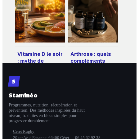
3 par jour ? Guide
antéro-latéraux :
de dosage selon
4 couches pour
vos besoins réels
stabiliser votre
dos et votre
posture
Vitamine D le soir
Arthrose : quels
: mythe de
compléments
l’insomnie et
alimentaires sont
réalité de
réellement
S
l’absorption
efficaces pour
vos articulations
Staminéo
?
Programmes, nutrition, récupération et
prévention. Des méthodes inspirées du haut
niveau, traduites en blocs simples pour
progresser durablement.
Ceret Rugby
20 ter Av. d'Espagne, 66400 Céret
—
06 45 62 92 38