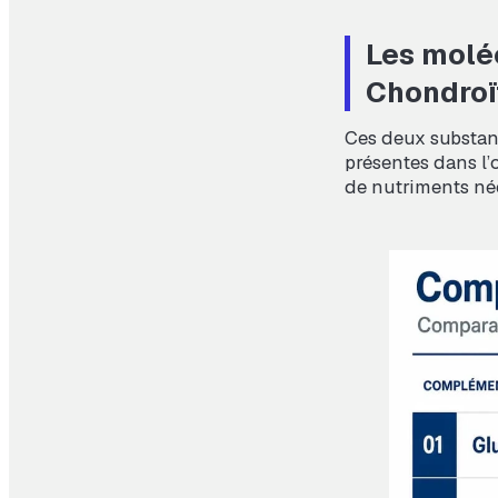
Les molé
Chondroï
Ces deux substanc
présentes dans l’o
de nutriments néc