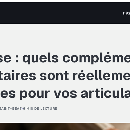
Fit
se : quels complém
taires sont réellem
es pour vos articul
SAINT-BÉAT
·
6 MIN DE LECTURE