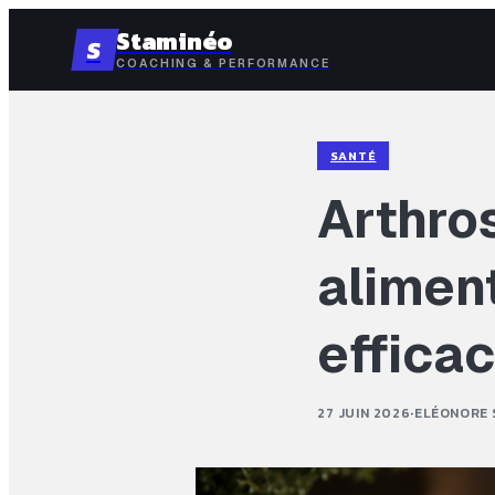
Staminéo
S
COACHING & PERFORMANCE
SANTÉ
Arthro
alimen
efficac
27 JUIN 2026
·
ELÉONORE 