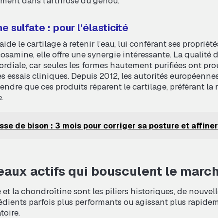
mment dans l’arthrose du genou.
e sulfate : pour l’élasticité
aide le cartilage à retenir l’eau, lui conférant ses propriét
osamine, elle offre une synergie intéressante. La qualité d
ordiale, car seules les formes hautement purifiées ont pr
des essais cliniques. Depuis 2012, les autorités européenne
tendre que ces produits réparent le cartilage, préférant la
.
sse de bison : 3 mois pour corriger sa posture et affine
eaux actifs qui bousculent le marc
 et la chondroïtine sont les piliers historiques, de nouvel
rédients parfois plus performants ou agissant plus rapidem
oire.