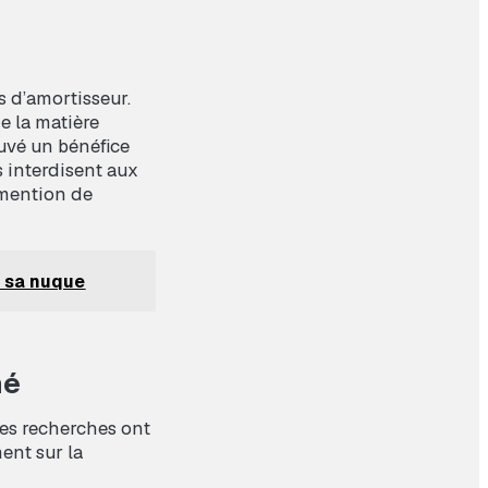
és d’amortisseur.
e la matière
ouvé un bénéfice
s interdisent aux
 mention de
r sa nuque
hé
les recherches ont
ent sur la