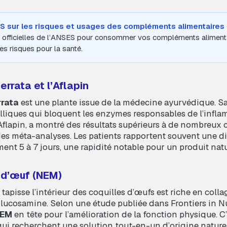
S sur les risques et usages des compléments alimentaires
officielles de l’ANSES pour consommer vos compléments alimenta
les risques pour la santé.
errata et l’Aflapin
rrata
est une plante issue de la médecine ayurvédique. Sa
lliques qui bloquent les enzymes responsables de l’infl
’Aflapin, a montré des résultats supérieurs à de nombreu
es méta-analyses. Les patients rapportent souvent une d
ent 5 à 7 jours, une rapidité notable pour un produit natu
d’œuf (NEM)
apisse l’intérieur des coquilles d’œufs est riche en colla
glucosamine. Selon une étude publiée dans
Frontiers in N
EM
en tête pour l’amélioration de la fonction physique. C
ui recherchent une solution tout-en-un d’origine naturel