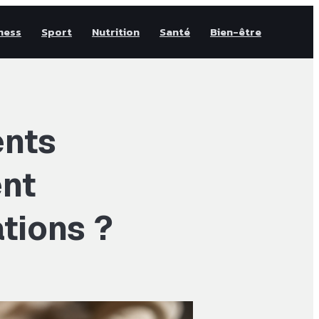
ness
Sport
Nutrition
Santé
Bien-être
ents
ent
ations ?