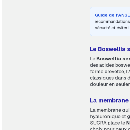
Guide de l’ANSE
recommandations 
sécurité et éviter 
Le Boswellia s
Le
Boswellia se
des acides boswe
forme brevetée, l
classiques dans d
douleur en seulem
La membrane 
La membrane qui t
hyaluronique et 
SUCRA place le
N
choix pour ceux q