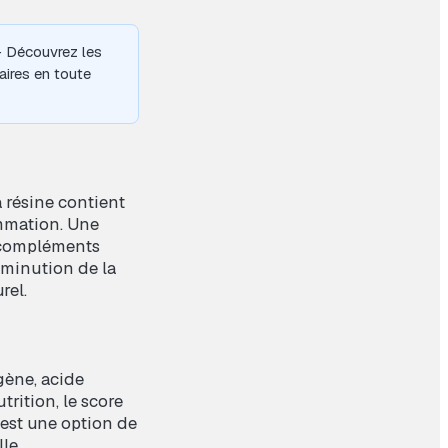
· Découvrez les
ires en toute
 résine contient
ammation. Une
x compléments
iminution de la
rel.
gène, acide
utrition
, le score
’est une option de
le.