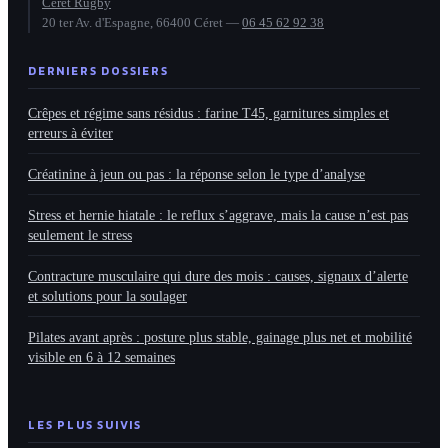
Ceret Rugby
20 ter Av. d'Espagne, 66400 Céret
—
06 45 62 92 38
DERNIERS DOSSIERS
Crêpes et régime sans résidus : farine T45, garnitures simples et
erreurs à éviter
Créatinine à jeun ou pas : la réponse selon le type d’analyse
Stress et hernie hiatale : le reflux s’aggrave, mais la cause n’est pas
seulement le stress
Contracture musculaire qui dure des mois : causes, signaux d’alerte
et solutions pour la soulager
Pilates avant après : posture plus stable, gainage plus net et mobilité
visible en 6 à 12 semaines
LES PLUS SUIVIS