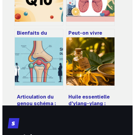
Bienfaits du
Peut-on vivre
coenzyme q10 :
longtemps avec
ce qu’il faut
de l’emphysème ?
vraiment savoir
pronostic,
pour en profiter
traitements et
repères clés
Articulation du
Huile essentielle
genou schéma :
d’ylang-ylang :
comprendre
bienfaits réels,
rapidement
usages
S
l’anatomie et les
thérapeutiques et
douleurs
précautions