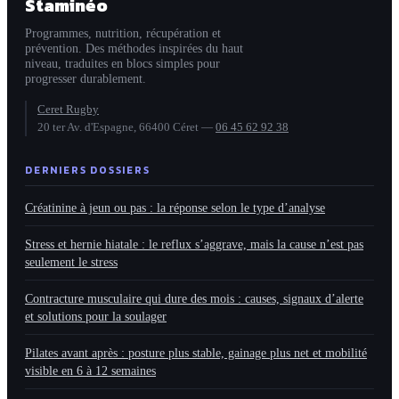
Staminéo
d’emploi
Programmes, nutrition, récupération et
prévention. Des méthodes inspirées du haut
niveau, traduites en blocs simples pour
progresser durablement.
Ceret Rugby
20 ter Av. d'Espagne, 66400 Céret
—
06 45 62 92 38
DERNIERS DOSSIERS
Créatinine à jeun ou pas : la réponse selon le type d’analyse
Stress et hernie hiatale : le reflux s’aggrave, mais la cause n’est pas
seulement le stress
Contracture musculaire qui dure des mois : causes, signaux d’alerte
et solutions pour la soulager
Pilates avant après : posture plus stable, gainage plus net et mobilité
visible en 6 à 12 semaines