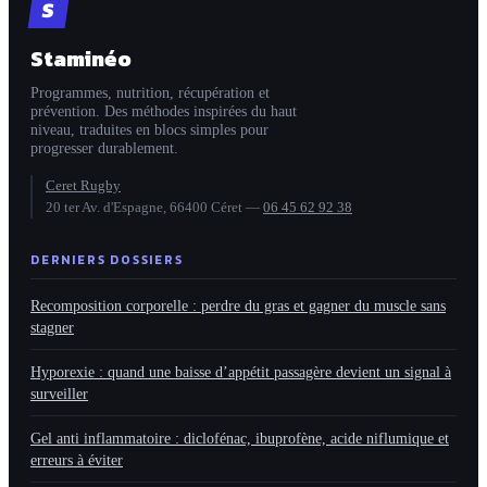
S
énergie, votre
votre silhouette
satiété et votre
Staminéo
croissance
musculaire
Programmes, nutrition, récupération et
prévention. Des méthodes inspirées du haut
niveau, traduites en blocs simples pour
progresser durablement.
Ceret Rugby
20 ter Av. d'Espagne, 66400 Céret
—
06 45 62 92 38
DERNIERS DOSSIERS
Recomposition corporelle : perdre du gras et gagner du muscle sans
stagner
Hyporexie : quand une baisse d’appétit passagère devient un signal à
surveiller
Gel anti inflammatoire : diclofénac, ibuprofène, acide niflumique et
erreurs à éviter