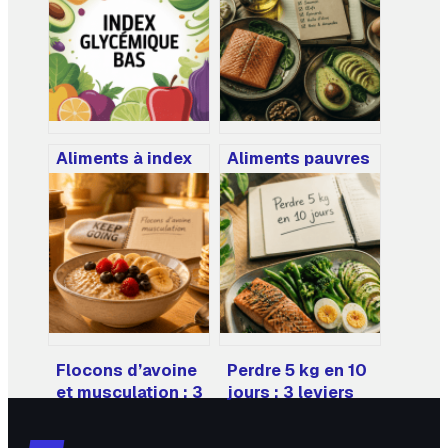
Aliments à index
Aliments pauvres
glycémique bas :
en glucides : 5
liste, bénéfices et
catégories clés
conseils
pour stabiliser sa
pratiques
glycémie sans
privation
Flocons d’avoine
Perdre 5 kg en 10
et musculation : 3
jours : 3 leviers
clés pour
métaboliques
optimiser votre
pour transformer