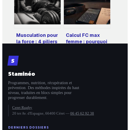
régime restrictif
Musculation pour
Calcul FC max
la force : 4 piliers
femme : pourquoi
techniques pour
la formule de
décupler votre
Gulati surpasse
S
puissance
les méthodes
classiques
Staminéo
Programmes, nutrition, récupération et
prévention. Des méthodes inspirées du haut
niveau, traduites en blocs simples pour
progresser durablement.
Ceret Rugby
20 ter Av. d'Espagne, 66400 Céret
—
06 45 62 92 38
DERNIERS DOSSIERS