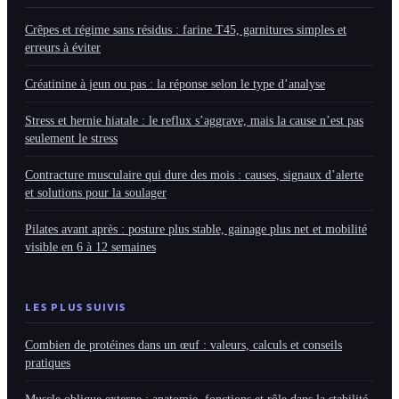
Crêpes et régime sans résidus : farine T45, garnitures simples et
erreurs à éviter
Créatinine à jeun ou pas : la réponse selon le type d’analyse
Stress et hernie hiatale : le reflux s’aggrave, mais la cause n’est pas
seulement le stress
Contracture musculaire qui dure des mois : causes, signaux d’alerte
et solutions pour la soulager
Pilates avant après : posture plus stable, gainage plus net et mobilité
visible en 6 à 12 semaines
LES PLUS SUIVIS
Combien de protéines dans un œuf : valeurs, calculs et conseils
pratiques
Muscle oblique externe : anatomie, fonctions et rôle dans la stabilité