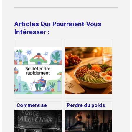
Articles Qui Pourraient Vous
Intéresser :
Comment se
Perdre du poids
détendre
durablement : 20
rapidement sans
habitudes pour
tout changer à
stabiliser sa
votre quotidien
glycémie sans