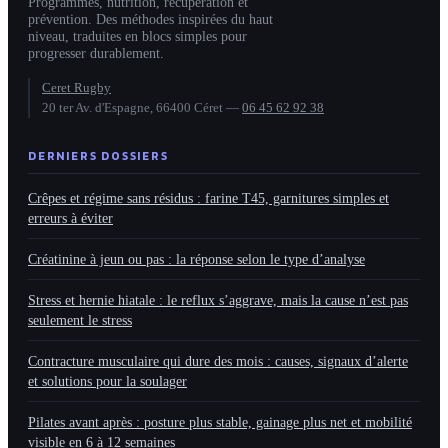
Programmes, nutrition, récupération et
prévention. Des méthodes inspirées du haut
niveau, traduites en blocs simples pour
progresser durablement.
Ceret Rugby
20 ter Av. d'Espagne, 66400 Céret
—
06 45 62 92 38
DERNIERS DOSSIERS
Crêpes et régime sans résidus : farine T45, garnitures simples et
erreurs à éviter
Créatinine à jeun ou pas : la réponse selon le type d’analyse
Stress et hernie hiatale : le reflux s’aggrave, mais la cause n’est pas
seulement le stress
Contracture musculaire qui dure des mois : causes, signaux d’alerte
et solutions pour la soulager
Pilates avant après : posture plus stable, gainage plus net et mobilité
visible en 6 à 12 semaines