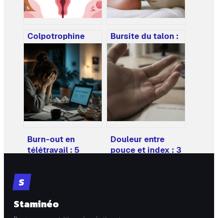
Colpotrophine
Bursite du talon :
ovule : usages,
identifier les
mode d’emploi et
symptômes et
précautions à
stopper
connaître
l’inflammation
durablement
Burn-out en
Douleur entre
télétravail : 5
pouce et index : 3
stratégies pour
pathologies
restaurer vos
courantes et
S
limites et stopper
comment les
l’épuisement
différencier
Staminéo