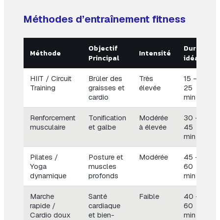
Méthodes d’entraînement fitness
Objectif
Durée
Méthode
Intensité
Principal
idéale
HIIT / Circuit
Brûler des
Très
15 –
Training
graisses et
élevée
25
cardio
min
Renforcement
Tonification
Modérée
30 –
musculaire
et galbe
à élevée
45
min
Pilates /
Posture et
Modérée
45 –
Yoga
muscles
60
dynamique
profonds
min
Marche
Santé
Faible
40 –
rapide /
cardiaque
60
Cardio doux
et bien-
min