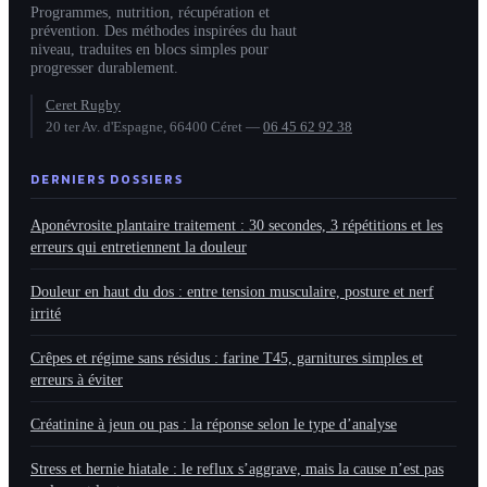
Programmes, nutrition, récupération et
prévention. Des méthodes inspirées du haut
niveau, traduites en blocs simples pour
progresser durablement.
Ceret Rugby
20 ter Av. d'Espagne, 66400 Céret
—
06 45 62 92 38
DERNIERS DOSSIERS
Aponévrosite plantaire traitement : 30 secondes, 3 répétitions et les
erreurs qui entretiennent la douleur
Douleur en haut du dos : entre tension musculaire, posture et nerf
irrité
Crêpes et régime sans résidus : farine T45, garnitures simples et
erreurs à éviter
Créatinine à jeun ou pas : la réponse selon le type d’analyse
Stress et hernie hiatale : le reflux s’aggrave, mais la cause n’est pas