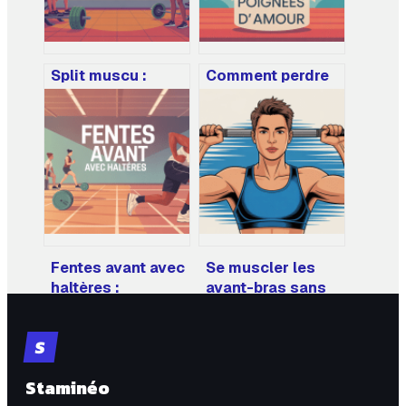
Split muscu :
Comment perdre
comment choisir
des poignées
le meilleur
d’amour
programme pour
efficacement et
progresser vite
sans se frustrer
Fentes avant avec
Se muscler les
haltères :
avant-bras sans
technique,
matériel :
muscles
méthodes,
S
sollicités et
exercices et
erreurs à éviter
résultats
Staminéo