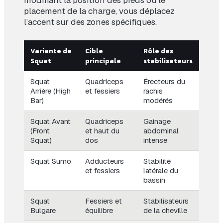
modifiant la position des pieds ou le
placement de la charge, vous déplacez
l’accent sur des zones spécifiques.
Variante de
Cible
Rôle des
Squat
principale
stabilisateurs
Squat
Quadriceps
Érecteurs du
Arrière (High
et fessiers
rachis
Bar)
modérés
Squat Avant
Quadriceps
Gainage
(Front
et haut du
abdominal
Squat)
dos
intense
Squat Sumo
Adducteurs
Stabilité
et fessiers
latérale du
bassin
Squat
Fessiers et
Stabilisateurs
Bulgare
équilibre
de la cheville