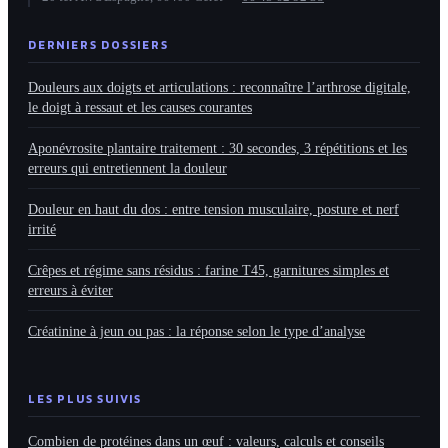
DERNIERS DOSSIERS
Douleurs aux doigts et articulations : reconnaître l’arthrose digitale,
le doigt à ressaut et les causes courantes
Aponévrosite plantaire traitement : 30 secondes, 3 répétitions et les
erreurs qui entretiennent la douleur
Douleur en haut du dos : entre tension musculaire, posture et nerf
irrité
Crêpes et régime sans résidus : farine T45, garnitures simples et
erreurs à éviter
Créatinine à jeun ou pas : la réponse selon le type d’analyse
LES PLUS SUIVIS
Combien de protéines dans un œuf : valeurs, calculs et conseils