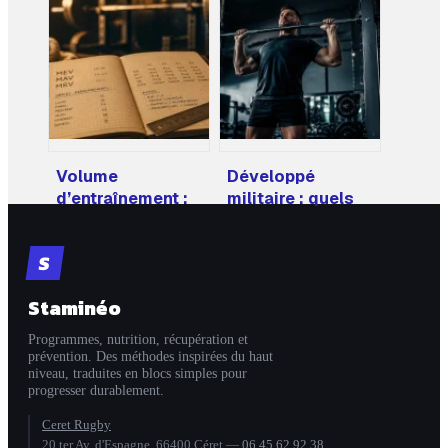
comment choisir
anatomiques et
et en profiter
les meilleurs
vraiment
exercices pour
des résultats
visibles
Volume
Développé
d’entraînement :
militaire : quels
le nombre de
muscles
séries par muscle
travaillent et
S
pour briser la
comment corriger
stagnation
votre posture ?
Staminéo
Programmes, nutrition, récupération et
prévention. Des méthodes inspirées du haut
niveau, traduites en blocs simples pour
progresser durablement.
Ceret Rugby
20 ter Av. d'Espagne, 66400 Céret
—
06 45 62 92 38