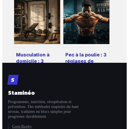
métabolisme :
pourquoi 2
pourquoi perdre 3
pratiquants sur 3
kg de muscle
abandonnent et
coûte 2 100
comment tenir
calories par
sur la durée
semaine
Musculation à
Pec à la poulie : 3
domicile : 3
réglages de
équipements
hauteur pour
indispensables et
isoler chaque
S
5 compléments
faisceau
pour optimiser
musculaire
Staminéo
vos performances
Programmes, nutrition, récupération et
prévention. Des méthodes inspirées du haut
niveau, traduites en blocs simples pour
progresser durablement.
Ceret Rugby