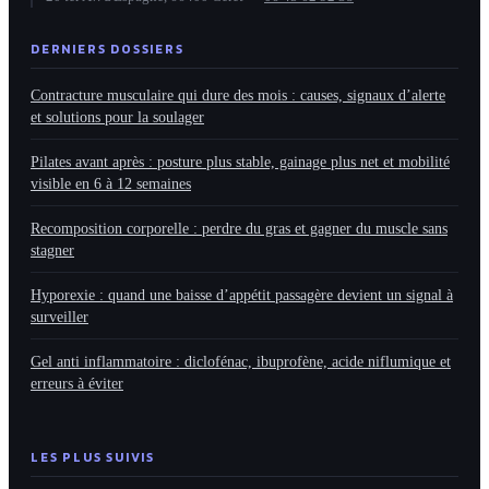
DERNIERS DOSSIERS
Contracture musculaire qui dure des mois : causes, signaux d’alerte
et solutions pour la soulager
Pilates avant après : posture plus stable, gainage plus net et mobilité
visible en 6 à 12 semaines
Recomposition corporelle : perdre du gras et gagner du muscle sans
stagner
Hyporexie : quand une baisse d’appétit passagère devient un signal à
surveiller
Gel anti inflammatoire : diclofénac, ibuprofène, acide niflumique et
erreurs à éviter
LES PLUS SUIVIS