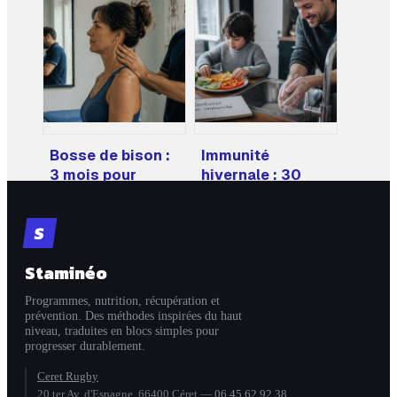
pleine conscience
simple baisse de
: ce qu’il faut
régime ou signal
vraiment savoir
d’alarme médical
?
Bosse de bison :
Immunité
3 mois pour
hivernale : 30
corriger sa
secondes de
posture et affiner
lavage et 3
S
sa nuque
vitamines clés
pour ne plus
Staminéo
tomber malade
Programmes, nutrition, récupération et
prévention. Des méthodes inspirées du haut
niveau, traduites en blocs simples pour
progresser durablement.
Ceret Rugby
20 ter Av. d'Espagne, 66400 Céret
—
06 45 62 92 38