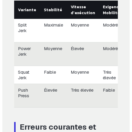
Vitesse
Exigence
U
Variante
Stabilité
d’exécution
Mobilité
i
Split
Maximale
Moyenne
Modérée
C
Jerk
m
(
Power
Moyenne
Élevée
Modérée
W
Jerk
v
C
Squat
Faible
Moyenne
Très
S
Jerk
élevée
h
Push
Élevée
Très élevée
Faible
C
Press
l
E
Erreurs courantes et