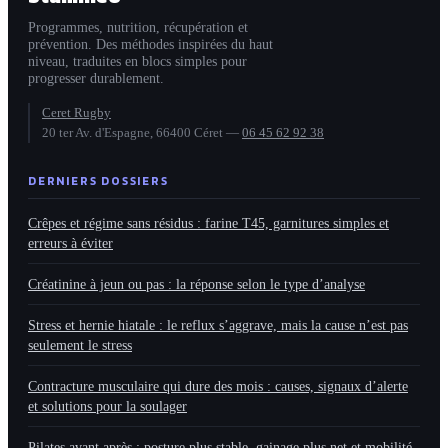
Programmes, nutrition, récupération et
prévention. Des méthodes inspirées du haut
niveau, traduites en blocs simples pour
progresser durablement.
Ceret Rugby
20 ter Av. d'Espagne, 66400 Céret
—
06 45 62 92 38
DERNIERS DOSSIERS
Crêpes et régime sans résidus : farine T45, garnitures simples et
erreurs à éviter
Créatinine à jeun ou pas : la réponse selon le type d’analyse
Stress et hernie hiatale : le reflux s’aggrave, mais la cause n’est pas
seulement le stress
Contracture musculaire qui dure des mois : causes, signaux d’alerte
et solutions pour la soulager
Pilates avant après : posture plus stable, gainage plus net et mobilité