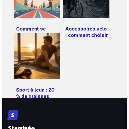
Comment se
Accessoires vélo
mettre au sport et
: comment choisir
s’y tenir vraiment
vos équipements
sur la durée
pour la sécurité,
le transport et le
confort ?
Sport à jeun : 20
% de graisses
brûlées en plus et
3 réflexes pour
S
éviter le malaise
Staminéo