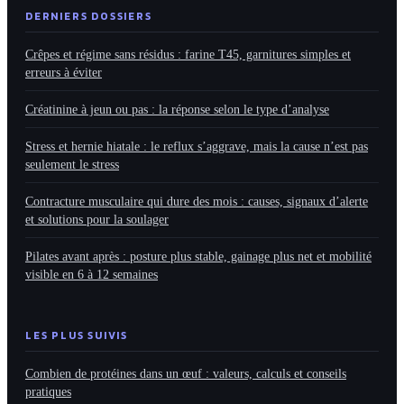
DERNIERS DOSSIERS
Crêpes et régime sans résidus : farine T45, garnitures simples et
erreurs à éviter
Créatinine à jeun ou pas : la réponse selon le type d’analyse
Stress et hernie hiatale : le reflux s’aggrave, mais la cause n’est pas
seulement le stress
Contracture musculaire qui dure des mois : causes, signaux d’alerte
et solutions pour la soulager
Pilates avant après : posture plus stable, gainage plus net et mobilité
visible en 6 à 12 semaines
LES PLUS SUIVIS
Combien de protéines dans un œuf : valeurs, calculs et conseils
pratiques