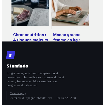
brouillard et
repas pour perdre
retrouver votre
du poids sans
vitalité
faim
Chrononutrition :
Masse grasse
4 risques majeurs
femme en kg :
pour votre santé
comment calculer
et l’avis des
et interpréter
S
autorités
votre poids réel
de graisse
Staminéo
Programmes, nutrition, récupération et
prévention. Des méthodes inspirées du haut
niveau, traduites en blocs simples pour
progresser durablement.
Ceret Rugby
20 ter Av. d'Espagne, 66400 Céret
—
06 45 62 92 38