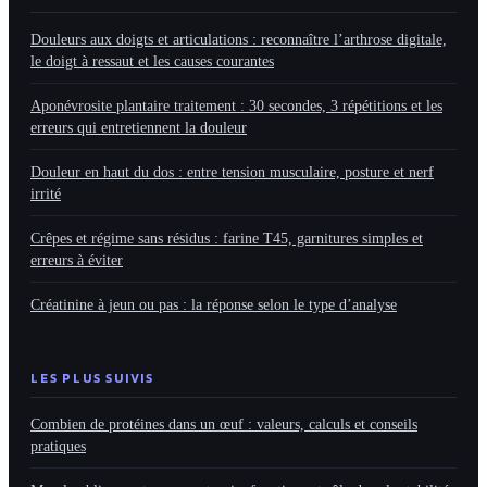
Douleurs aux doigts et articulations : reconnaître l’arthrose digitale,
le doigt à ressaut et les causes courantes
Aponévrosite plantaire traitement : 30 secondes, 3 répétitions et les
erreurs qui entretiennent la douleur
Douleur en haut du dos : entre tension musculaire, posture et nerf
irrité
Crêpes et régime sans résidus : farine T45, garnitures simples et
erreurs à éviter
Créatinine à jeun ou pas : la réponse selon le type d’analyse
LES PLUS SUIVIS
Combien de protéines dans un œuf : valeurs, calculs et conseils
pratiques