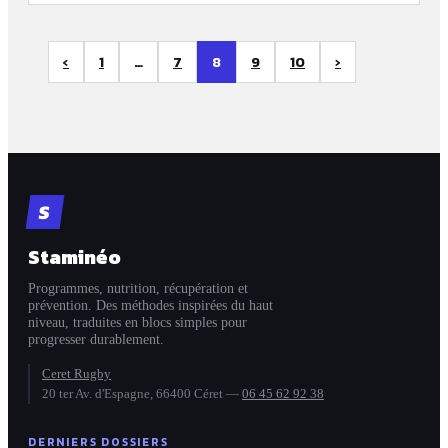
‹
1
…
7
8
9
10
›
S
Staminéo
Programmes, nutrition, récupération et
prévention. Des méthodes inspirées du haut
niveau, traduites en blocs simples pour
progresser durablement.
Ceret Rugby
20 ter Av. d'Espagne, 66400 Céret
—
06 45 62 92 38
DERNIERS DOSSIERS