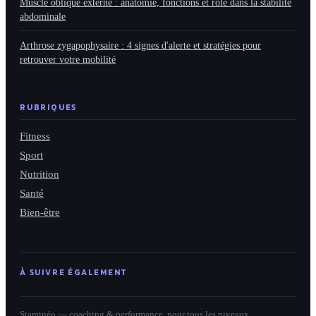
Muscle oblique externe : anatomie, fonctions et rôle dans la stabilité
abdominale
Arthrose zygapophysaire : 4 signes d'alerte et stratégies pour
retrouver votre mobilité
RUBRIQUES
Fitness
Sport
Nutrition
Santé
Bien-être
À SUIVRE ÉGALEMENT
Staminéo — coaching & performance, pour tous les niveaux