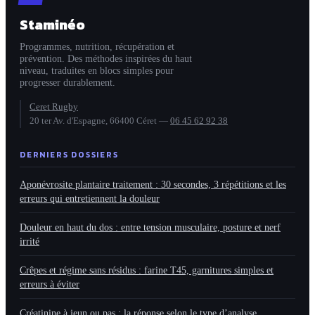
cachés
Staminéo
Programmes, nutrition, récupération et
prévention. Des méthodes inspirées du haut
niveau, traduites en blocs simples pour
progresser durablement.
Ceret Rugby
20 ter Av. d'Espagne, 66400 Céret
—
06 45 62 92 38
DERNIERS DOSSIERS
Aponévrosite plantaire traitement : 30 secondes, 3 répétitions et les
erreurs qui entretiennent la douleur
Douleur en haut du dos : entre tension musculaire, posture et nerf
irrité
Crêpes et régime sans résidus : farine T45, garnitures simples et
erreurs à éviter
Créatinine à jeun ou pas : la réponse selon le type d’analyse