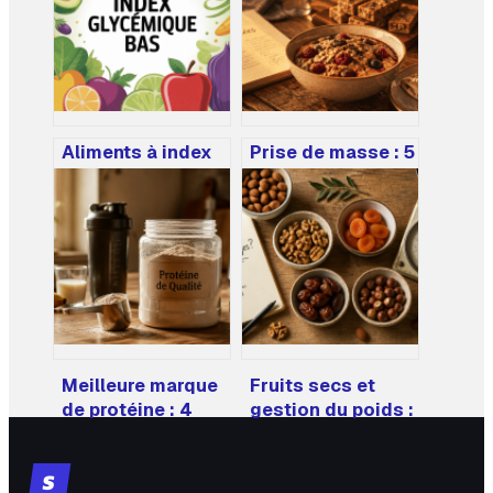
Aliments à index
Prise de masse : 5
glycémique bas :
recettes riches en
liste, bénéfices et
protéines pour
conseils
transformer vos
pratiques
séances en
résultats
musculaires
Meilleure marque
Fruits secs et
de protéine : 4
gestion du poids :
critères de
la portion de 30g
sélection pour
qui change tout
S
éviter les additifs