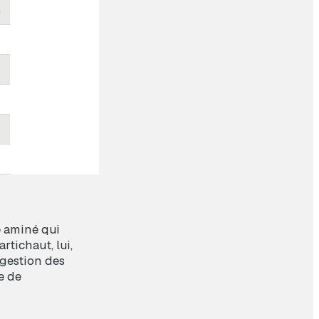
m
e aminé qui
rtichaut, lui,
digestion des
e de