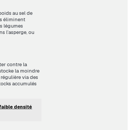
poids au sel de
s éliminent
ins légumes
ns l’asperge, ou
er contre la
 stocke la moindre
régulière via des
 stocks accumulés
faible densité