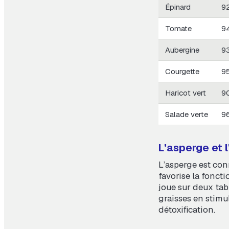
Épinard
9
Tomate
9
Aubergine
9
Courgette
9
Haricot vert
9
Salade verte
9
L’asperge et l
L’asperge est con
favorise la foncti
joue sur deux tabl
graisses en stimul
détoxification.