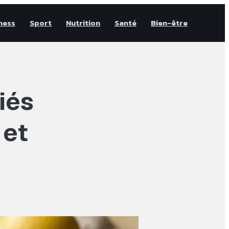
ness
Sport
Nutrition
Santé
Bien-être
liés
 et