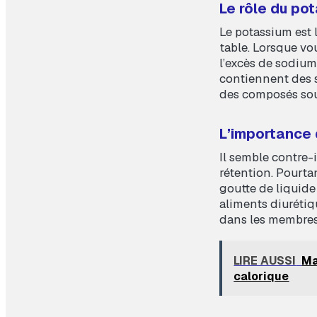
Le rôle du po
Le potassium est 
table. Lorsque vo
l’excès de sodium
contiennent des 
des composés souf
L’importance 
Il semble contre-
rétention. Pourtan
goutte de liquide
aliments diurétiq
dans les membres 
LIRE AUSSI
Ma
calorique