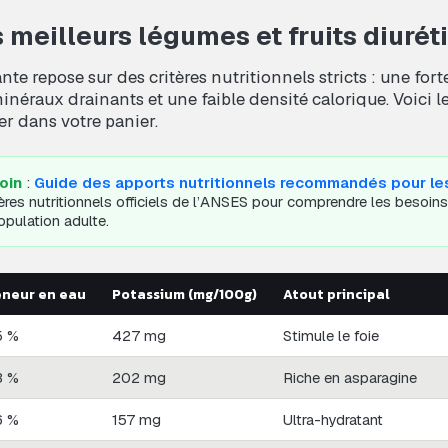
 meilleurs légumes et fruits diurét
nte repose sur des critères nutritionnels stricts : une fort
inéraux drainants et une faible densité calorique. Voici 
er dans votre panier.
loin
:
Guide des apports nutritionnels recommandés pour les
res nutritionnels officiels de l’ANSES pour comprendre les besoins
opulation adulte.
eneur en eau
Potassium (mg/100g)
Atout principal
5 %
427 mg
Stimule le foie
3 %
202 mg
Riche en asparagine
6 %
157 mg
Ultra-hydratant