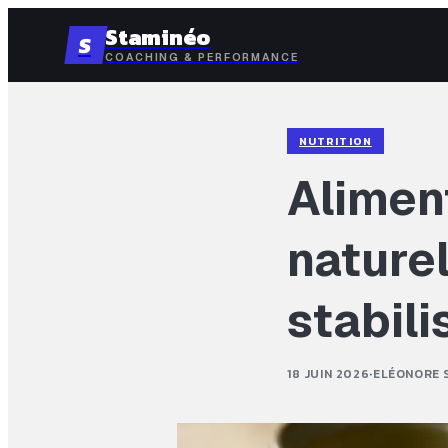
Staminéo
S
COACHING & PERFORMANCE
NUTRITION
Aliment
naturel
stabili
18 JUIN 2026
·
ELÉONORE 