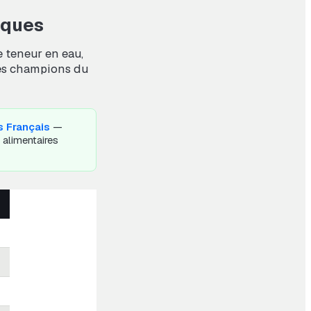
iques
e teneur en eau,
les champions du
 Français
—
 alimentaires