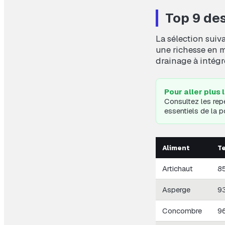
Top 9 des
La sélection suiva
une richesse en m
drainage à intégr
Pour aller plus 
Consultez les repè
essentiels de la p
Aliment
T
Artichaut
8
Asperge
9
Concombre
9