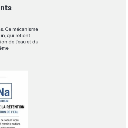
nts
eins. Ce mécanisme
um
, qui retient
ion de l’eau et du
tème