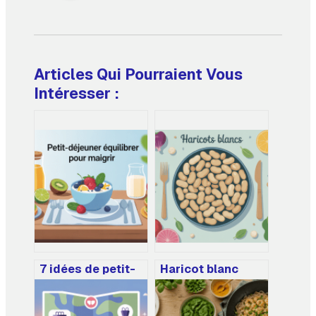
Articles Qui Pourraient Vous
Intéresser :
7 idées de petit-
Haricot blanc
déjeuner équilibré
bienfait : tous les
pour maigrir sans
atouts santé à
frustration
connaître