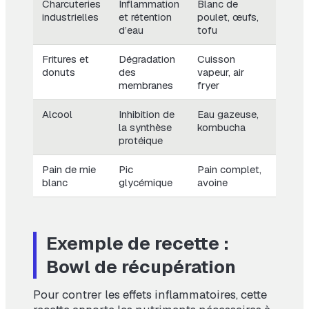
Charcuteries
Inflammation
Blanc de
industrielles
et rétention
poulet, œufs,
d’eau
tofu
Fritures et
Dégradation
Cuisson
donuts
des
vapeur, air
membranes
fryer
Alcool
Inhibition de
Eau gazeuse,
la synthèse
kombucha
protéique
Pain de mie
Pic
Pain complet,
blanc
glycémique
avoine
Exemple de recette :
Bowl de récupération
Pour contrer les effets inflammatoires, cette