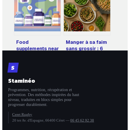
Food
Manger à sa faim
supplements near
sans grossir : 6
me : comment
catégories
choisir les
d’aliments à
S
meilleurs
faible densité
compléments
calorique
Staminéo
près de chez vous
Programmes, nutrition, récupération et
prévention. Des méthodes inspirées du haut
niveau, traduites en blocs simples pour
progresser durablement.
Ceret Rugby
20 ter Av. d'Espagne, 66400 Céret
—
06 45 62 92 38