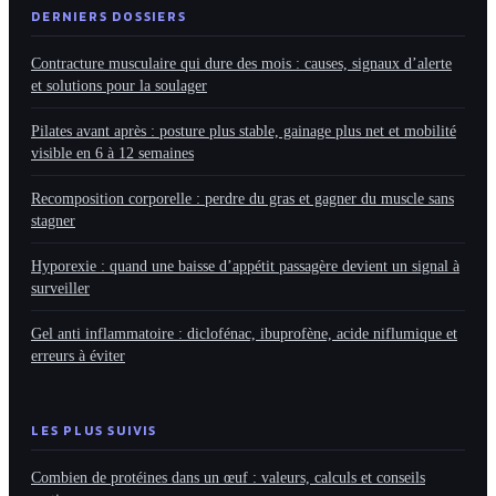
DERNIERS DOSSIERS
Contracture musculaire qui dure des mois : causes, signaux d’alerte
et solutions pour la soulager
Pilates avant après : posture plus stable, gainage plus net et mobilité
visible en 6 à 12 semaines
Recomposition corporelle : perdre du gras et gagner du muscle sans
stagner
Hyporexie : quand une baisse d’appétit passagère devient un signal à
surveiller
Gel anti inflammatoire : diclofénac, ibuprofène, acide niflumique et
erreurs à éviter
LES PLUS SUIVIS
Combien de protéines dans un œuf : valeurs, calculs et conseils